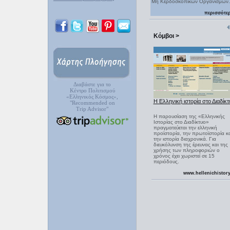
Μη Κερδοσκοπικών Οργανισμών.
περισσότε
Κόμβοι >
Διαβάστε για το
Κέντρο Πολιτισμού
«Ελληνικός Κόσμος»,
Η Ελληνική ιστορία στο Διαδίκτ
"Recommended on
Trip Advisor"
Η παρουσίαση της «Ελληνικής
Ιστορίας στο Διαδίκτυο»
πραγματεύεται την ελληνική
προϊστορία, την πρωτοϊστορία κα
την ιστορία διαχρονικά. Για
διευκόλυνση της έρευνας και της
χρήσης των πληροφοριών ο
χρόνος έχει χωριστεί σε 15
περιόδους.
www.hellenichistory