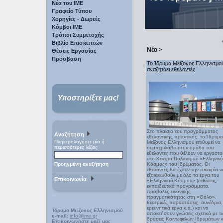
Νέα του ΙΜΕ
Γραφείο Τύπου
Χορηγίες - Δωρεές
Κόμβοι ΙΜΕ
Τρόποι Συμμετοχής
Βιβλίο Επισκεπτών
Νέα >
Θέσεις Εργασίας
Πρόσβαση
Το Ίδρυμα Μείζονος Ελληνισμο
αναζητάει εθελοντές
Στο πλαίσιο του προγράμματος
Αναζήτηση
εθελοντικής πρακτικής, το Ίδρυμα
Πληκτρολογήστε μία ή
Μείζονος Ελληνισμού επιθυμεί να
περισσότερες λέξεις
συμπεριλάβει στην ομάδα του
εθελοντές που θέλουν να εργαστο
στο Κέντρο Πολιτισμού «Ελληνικ
Προηγμένη αναζήτηση
Κόσμος» του Ιδρύματος. Οι
εθελοντές θα έχουν την ευκαιρία ν
εξοικειωθούν με όλα τα έργα του
Επικοινωνία
«Ελληνικού Κόσμου» (εκθέσεις,
εκπαιδευτικά προγράμματα,
προβολές εικονικής
πραγματικότητας στη «Θόλο»,
θεατρικές παραστάσεις, συνέδρια,
ερευνητικά έργα κ.ά.) και να
Ίδρυμα Μείζονος Ελληνισμού
αποκτήσουν γνώσεις σχετικά με τι
e-mail:
info@ime.gr
δράσεις Κοινωφελών Ιδρυμάτων κ
Επικοινωνήστε μαζί μας